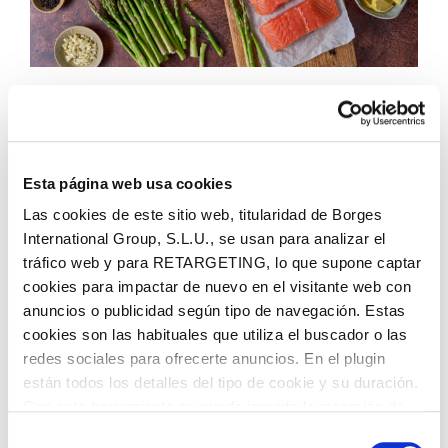
Step 2: Arrange Asparagus &
Lemon
Scatter trimmed asparagus around the
Esta página web usa cookies
salmon. Drizzle with a little olive oil and
Las cookies de este sitio web, titularidad de Borges
season lightly with salt and pepper. Tuck
International Group, S.L.U., se usan para analizar el
lemon slices around the pan for brightness
tráfico web y para RETARGETING, lo que supone captar
and aroma.
cookies para impactar de nuevo en el visitante web con
anuncios o publicidad según tipo de navegación. Estas
cookies son las habituales que utiliza el buscador o las
redes sociales para ofrecerte anuncios. En el plugin
están todos los detalles del tipo de cookie y su duración.
Con esta herramienta se puede impedir la inserción de
estas cookies. En el
enlace a la política de Cookies
de
Selección