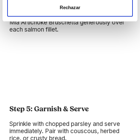
Bruschetta
Rechazar
Remove pan from the oven. Spoon Cara
Mia Artichoke Bruschetta generously over
each salmon fillet.
Step 5: Garnish & Serve
Sprinkle with chopped parsley and serve
immediately. Pair with couscous, herbed
rice, or crusty bread.