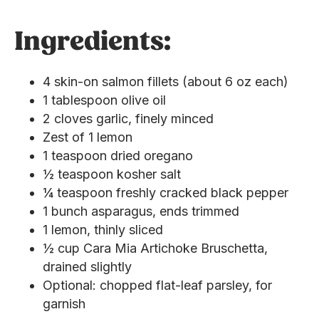
Ingredients:
4 skin-on salmon fillets (about 6 oz each)
1 tablespoon olive oil
2 cloves garlic, finely minced
Zest of 1 lemon
1 teaspoon dried oregano
½ teaspoon kosher salt
¼ teaspoon freshly cracked black pepper
1 bunch asparagus, ends trimmed
1 lemon, thinly sliced
½ cup Cara Mia Artichoke Bruschetta,
drained slightly
Optional: chopped flat-leaf parsley, for
garnish