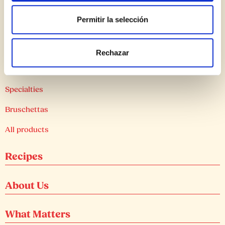
Deliciously reliable, always Cara Mia.
Permitir la selección
Products
Rechazar
Artichokes
Specialties
Bruschettas
All products
Recipes
About Us
What Matters