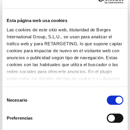
Esta página web usa cookies
Las cookies de este sitio web, titularidad de Borges
International Group, S.L.U., se usan para analizar el
tráfico web y para RETARGETING, lo que supone captar
READ MORE
READ MORE
cookies para impactar de nuevo en el visitante web con
anuncios o publicidad según tipo de navegación. Estas
cookies son las habituales que utiliza el buscador o las
Artichoke Bruschetta
Tomato Bruschetta
redes sociales para ofrecerte anuncios. En el plugin
están todos los detalles del tipo de cookie y su duración.
Con esta herramienta se puede impedir la inserción de
estas cookies. En el
enlace a la política de Cookies
de
Selección
la web aparece cómo evitar las cookies en el navegador.
Necesario
de
Si se desea ver otra vez esta notificación navegar en
consentimiento
privado y aparecerá de nuevo. Le informamos que aún
Search
Preferencias
no habiendo aceptado las cookies de analytics, Google
permite conocer algunos hábitos de navegación que no le