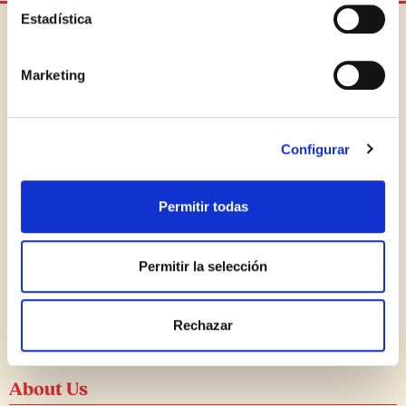
identifican de ninguna forma.
Estadística
Marketing
Deliciously reliable, always Cara Mia.
Products
Configurar
Artichokes
Permitir todas
Specialties
Bruschettas
Permitir la selección
All products
Rechazar
Recipes
About Us